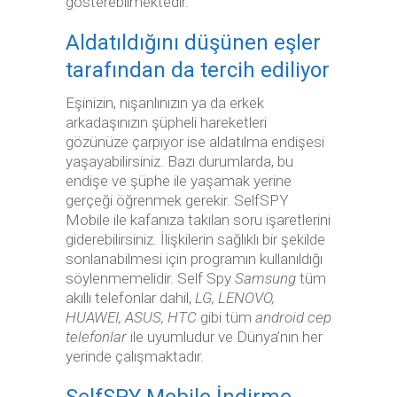
gösterebilmektedir.
Aldatıldığını düşünen eşler
tarafından da tercih ediliyor
Eşinizin, nişanlınızın ya da erkek
arkadaşınızın şüpheli hareketleri
gözünüze çarpıyor ise aldatılma endişesi
yaşayabilirsiniz. Bazı durumlarda, bu
endişe ve şüphe ile yaşamak yerine
gerçeği öğrenmek gerekir. SelfSPY
Mobile ile kafanıza takılan soru işaretlerini
giderebilirsiniz. İlişkilerin sağlıklı bir şekilde
sonlanabilmesi için programın kullanıldığı
söylenmemelidir. Self Spy
Samsung
tüm
akıllı telefonlar dahil,
LG, LENOVO,
HUAWEI, ASUS, HTC
gibi tüm
android cep
telefonlar
ile uyumludur ve Dünya’nın her
yerinde çalışmaktadır.
SelfSPY Mobile İndirme