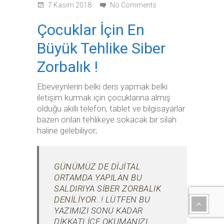
7 Kasım 2018
No Comments
Çocuklar İçin En
Büyük Tehlike Siber
Zorbalık !
Ebeveynlerin belki ders yapmak belki
iletişim kurmak için çocuklarına almış
olduğu akıllı telefon, tablet ve bilgisayarlar
bazen onları tehlikeye sokacak bir silah
haline gelebiliyor;
GÜNÜMÜZ DE DIJITAL
ORTAMDA YAPILAN BU
SALDIRIYA SIBER ZORBALIK
DENILIYOR..!
LÜTFEN BU
YAZIMIZI SONU KADAR
DIKKATLICE OKUMANIZI