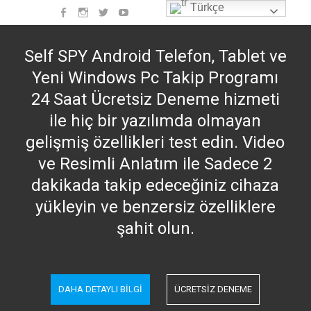
Skip
Türkçe
Facebook
instagram
Twitter
Youtube
to
content
Self SPY Android Telefon, Tablet ve
Yeni Windows Pc Takip Programı
24 Saat Ücretsiz Deneme hizmeti
ile hiç bir yazılımda olmayan
gelişmiş özellikleri test edin. Video
ve Resimli Anlatım ile Sadece 2
dakikada takip edeceğiniz cihaza
yükleyin ve benzersiz özelliklere
şahit olun.
DAHA DETAYLI BİLGİ
ÜCRETSIZ DENEME