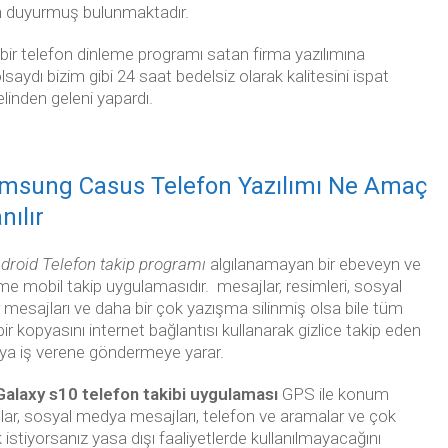
 duyurmuş bulunmaktadır.
ir telefon dinleme programı satan firma yazılımına
saydı bizim gibi 24 saat bedelsiz olarak kalitesini ispat
elinden geleni yapardı.
amsung Casus Telefon Yazılımı Ne Amaç
nılır
droid Telefon takip programı
algılanamayan bir ebeveyn ve
eme mobil takip uygulamasıdır. mesajlar, resimleri, sosyal
esajları ve daha bir çok yazışma silinmiş olsa bile tüm
ir kopyasını internet bağlantısı kullanarak gizlice takip eden
ya iş verene göndermeye yarar.
laxy s10 telefon takibi uygulaması
GPS ile konum
eolar, sosyal medya mesajları, telefon ve aramalar ve çok
 istiyorsanız yasa dışı faaliyetlerde kullanılmayacağını