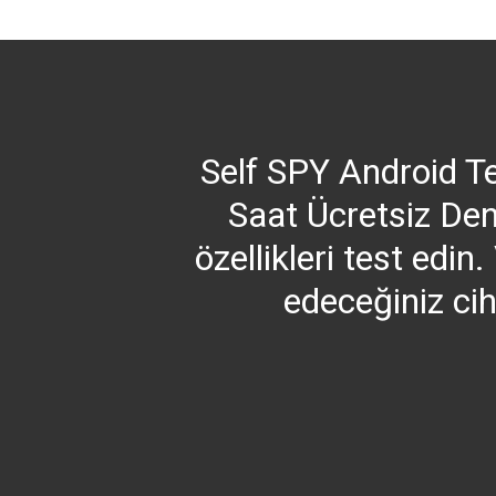
Skip
to
content
Self SPY Android T
Saat Ücretsiz Den
özellikleri test edi
edeceğiniz cih