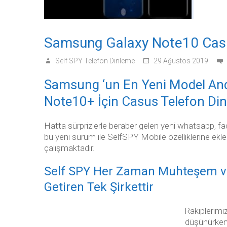
Samsung Galaxy Note10 Casu
Self SPY Telefon Dinleme
29 Ağustos 2019
Samsung ‘un En Yeni Model And
Note10+ İçin Casus Telefon Dinl
Hatta sürprizlerle beraber gelen yeni whatsapp, fa
bu yeni sürüm ile SelfSPY Mobile özelliklerine e
çalışmaktadır.
Self SPY Her Zaman Muhteşem ve 
Getiren Tek Şirkettir
Rakiplerimi
düşünürken