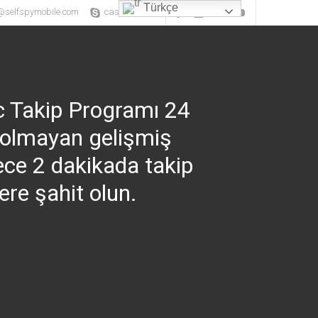
Türkçe
@selfspymobile.com
casustelefon
Facebook
instagram
Twitter
Youtube
c Takip Programı 24
a olmayan gelişmiş
dece 2 dakikada takip
ere şahit olun.