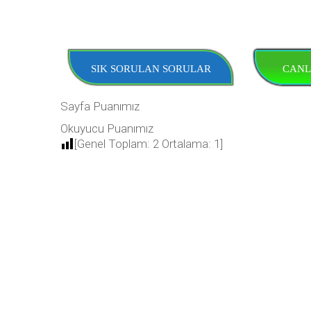
SIK SORULAN SORULAR
CANL
Sayfa Puanımız
Okuyucu Puanımız
[Genel Toplam:
2
Ortalama:
1
]