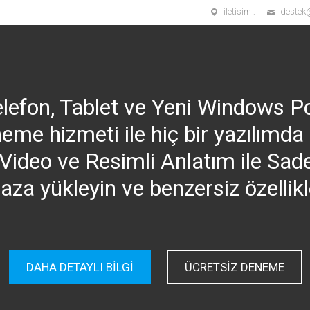
iletisim :
destek
elefon, Tablet ve Yeni Windows P
eme hizmeti ile hiç bir yazılımd
n. Video ve Resimli Anlatım ile Sa
aza yükleyin ve benzersiz özellikl
DAHA DETAYLI BİLGİ
ÜCRETSIZ DENEME