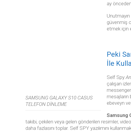
ay önceden
Unutmayın b
güvenmiş ol
etmek için 
Peki S
İle Kulla
Self Spy
An
çalışan izl
messenger m
mesajların b
SAMSUNG GALAXY S10 CASUS
ebeveyn ve
TELEFON DİNLEME
Samsung Ga
takibi, çekilen veya gelen gönderilen resimler, vid
daha fazlasını toplar. Self SPY yazılımını kullanmak