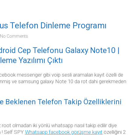
s Telefon Dinleme Programı
No Comments
roid Cep Telefonu Galaxy Note10 |
eme Yazılımı Çıktı
cebook messenger gibi voip sesli aramaları kayıt özelli de
klenmiş ve samsung galaxy Note 10 da rot dahi gerekmeden
Beklenen Telefon Takip Özelliklerini
z root olmadan iki yönlü whatsapp nasıl takip edilir diye
 ! Self SPY
Whatsapp facebook görüşme kayıt
özelliğini 2